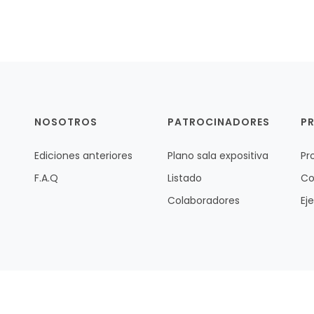
NOSOTROS
PATROCINADORES
P
Ediciones anteriores
Plano sala expositiva
Pr
F.A.Q
Listado
Co
Colaboradores
Ej